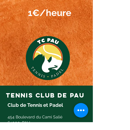
1€/heure
tennis club de pau
Club de Tennis et Padel
454 Boulevard du Cami Salié
64000, PAU