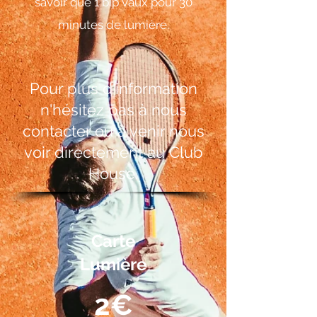
savoir que 1 bip vaux pour 30
minutes de lumière.
Pour plus d'information
n'hésitez pas à nous
contacter ou à venir nous
voir directement au Club
House.
Carte
Lumière
2€