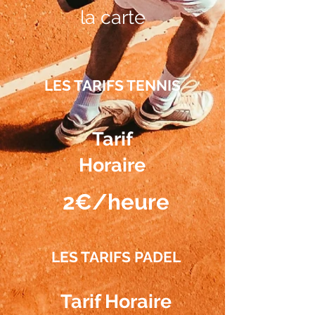
la carte
LES TARIFS TENNIS
Tarif
Horaire
2€/heure
LES TARIFS PADEL
Tarif Horaire