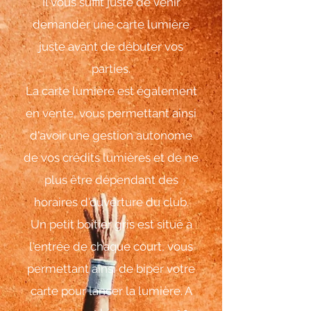
Il vous suffit juste de venir
demander une carte lumière
juste avant de débuter vos
parties.
La carte lumière est également
en vente, vous permettant ainsi
d'avoir une gestion autonome
de vos crédits lumières et de ne
plus être dépendant des
horaires d'ouverture du club.
Un petit boitier gris est situé à
l'entrée de chaque court, vous
permettant ainsi de biper votre
carte pour lancer la lumière. A