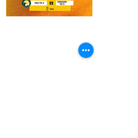
Le TENNIS CLUB DE pAU
VOUS SOUHAITE UNE
BONNE saison sportive