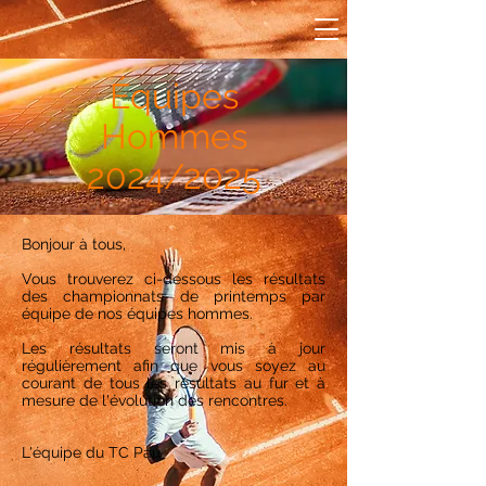
Équipes
Hommes
2024/2025
Bonjour à tous,
Vous trouverez ci-dessous les résultats
des championnats de printemps par
équipe de nos équipes hommes.
Les résultats
seront
mis à jour
régulièrement afin que vous soyez au
courant de tous les
résultats
au fur et à
mesure de l'évolution des rencontres.
L'équipe du TC Pau