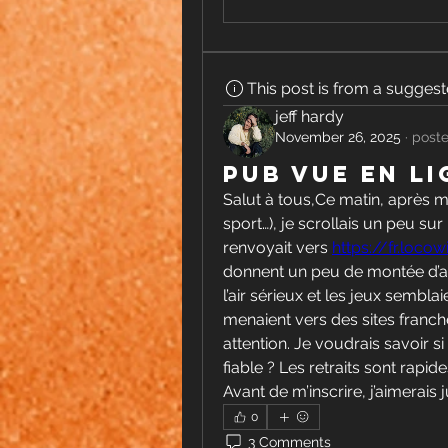
This post is from a sugges
jeff hardy
November 26, 2025
·
poste
Pub vue en li
Salut à tous,Ce matin, après ma
sport…), je scrollais un peu s
renvoyait vers 
https://fr.locow
donnent un peu de montée d’adrén
l’air sérieux et les jeux semblai
menaient vers des sites franche
attention. Je voudrais savoir si 
fiable ? Les retraits sont rapi
Avant de m’inscrire, j’aimerais j
0
3 Comments