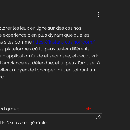
lorer les jeux en ligne sur des casinos 
ne expérience bien plus dynamique que les 
ns sites comme 
https://instant-casinofr.com/
s plateformes où tu peux tester différents 
’un application fluide et sécurisée, et découvrir 
L’ambiance est détendue, et tu peux t’amuser à 
ellent moyen de t’occuper tout en t’offrant un 
ne.
ted group
Join
 in
Discussions générales