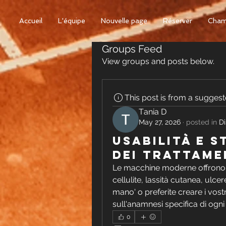
Accueil
L'équipe
Nouvelle page
Réserver
Cham
Groups Feed
View groups and posts below.
This post is from a sugges
Тania D
May 27, 2026
·
posted in
Di
Usabilità e 
dei trattame
Le macchine moderne offrono s
cellulite, lassità cutanea, ulce
mano' o preferite creare i vostr
sull'anamnesi specifica di ogni
0