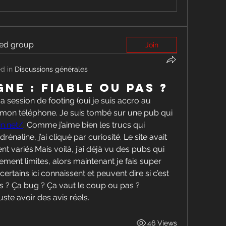
ted group
Join
d in
Discussions générales
gne : fiable ou pas ?
 session de footing (oui je suis accro au 
ur mon téléphone. Je suis tombé sur une pub qui 
in.net/
. Comme j’aime bien les trucs qui 
aline, j’ai cliqué par curiosité. Le site avait 
ent variés.Mais voilà, j’ai déjà vu des pubs qui 
ment limites, alors maintenant je fais super 
certains ici connaissent et peuvent dire si c’est 
des ? Ça bug ? Ça vaut le coup ou pas ?
uste avoir des avis réels.
46 Views