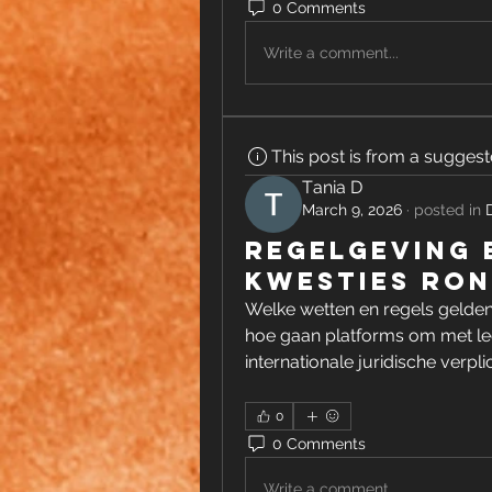
0 Comments
Write a comment...
This post is from a sugges
Тania D
March 9, 2026
·
posted in
Regelgeving 
kwesties ron
Welke wetten en regels gelden 
hoe gaan platforms om met leef
internationale juridische verpl
0
0 Comments
Write a comment...