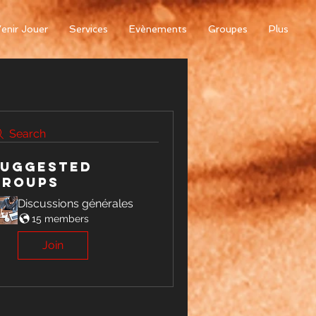
enir Jouer
Services
Evènements
Groupes
Plus
Search
Suggested
Groups
Discussions générales
15 members
Join