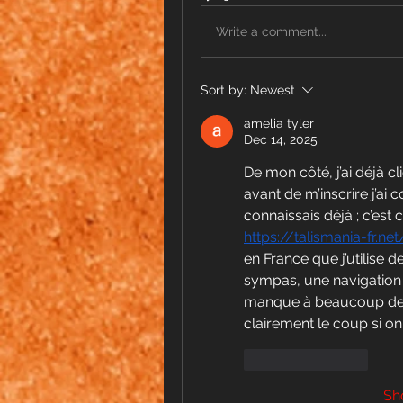
Write a comment...
Sort by:
Newest
amelia tyler
Dec 14, 2025
De mon côté, j’ai déjà c
avant de m’inscrire j’ai
https://talismania-fr.net
en France que j’utilise 
sympas, une navigation f
manque à beaucoup de si
clairement le coup si o
Like
Reply
Sh