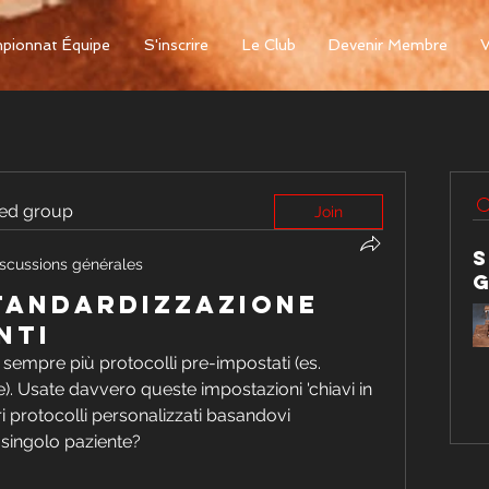
pionnat Équipe
S'inscrire
Le Club
Devenir Membre
V
ted group
Join
scussions générales
standardizzazione
nti
empre più protocolli pre-impostati (es. 
re). Usate davvero queste impostazioni 'chiavi in 
i protocolli personalizzati basandovi 
 singolo paziente?