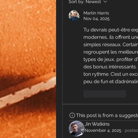
Sort by:
Newest
Martin Harris
Nov 04, 2025
Tu devrais peut-être exp
modernes, ils offrent u
simples réseaux. Certai
regroupent les meilleure
types de jeux, profiter d
des bonus intéressants. 
ton rythme. C’est un exc
peu de fun et d’adrénali
Like
Reply
This post is from a sugges
Jin Watkins
November 4, 2025
·
posted