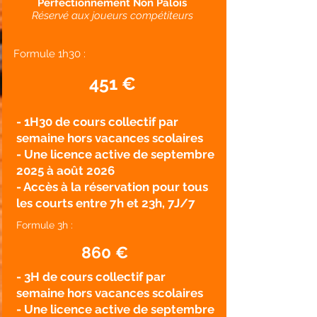
Perfectionnement Non Palois
Réservé aux joueurs compétiteurs
Formule 1h30 :
451 €
- 1H30 de cours collectif par
semaine hors vacances scolaires
- Une licence active de septembre
2025 à août 2026
- Accès à la réservation pour tous
les courts entre 7h et 23h, 7J/7
Formule 3h :
860
€
- 3H de cours collectif par
semaine hors vacances scolaires
- Une licence active de septembre