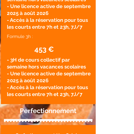
- Une licence active de septembre
2025 à août 2026
- Accès à la réservation pour tous
les courts entre 7h et 23h, 7J/7
Formule 3h :
453
€
- 3H de cours collectif par
semaine hors vacances scolaires
- Une licence active de septembre
2025 à août 2026
- Accès à la réservation pour tous
les courts entre 7h et 23h, 7J/7
Perfectionnement