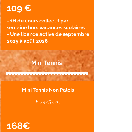
109 €
- 1H de cours collectif par
semaine hors vacances scolaires
- Une licence active de septembre
2025 à août 2026
Mini Tennis
Mini Tennis Non Palois
Dès 4/5 ans.
168€