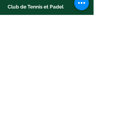
Club de Tennis et Padel
454 Boulevard du Cami Salié
64000, PAU
Contact
Téléphone :
05 59 30 41 78
Mail :
tc.pau@fft.fr