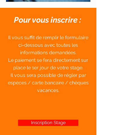
Pour vous inscrire :
​Il vous suffit de remplir le formulaire
ci-dessous avec toutes les
informations demandées.
Le paiement se fera directement sur
place le 1er jour de votre stage.
Il vous sera possible de régler par
espèces / carte bancaire / chèques
vacances.
Inscription Stage